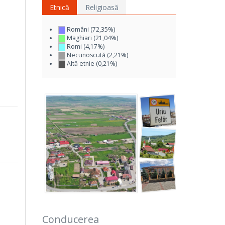
Etnică
Religioasă
Români (72,35%)
Maghiari (21,04%)
Romi (4,17%)
Necunoscută (2,21%)
Altă etnie (0,21%)
Conducerea