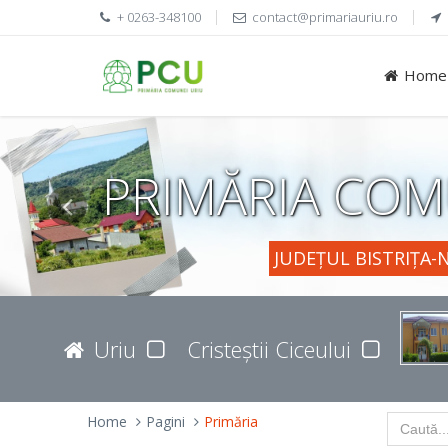
+ 0263-348100
contact@primariauriu.ro
Home
PRIMĂRIA COM
JUDEȚUL BISTRIȚA-
Uriu
Cristeștii Ciceului
Home
Pagini
Primăria