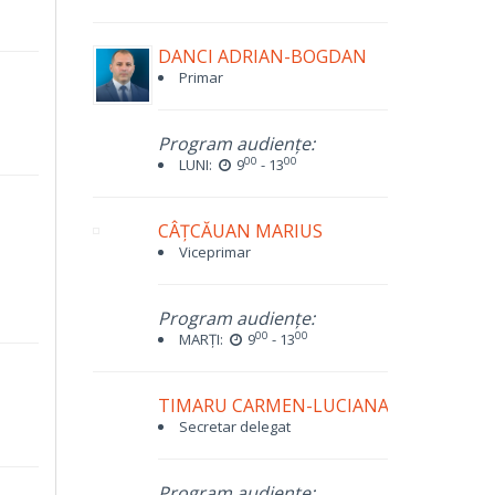
DANCI ADRIAN-BOGDAN
Primar
Program audiențe:
00
00
LUNI:
9
- 13
CÂȚCĂUAN MARIUS
Viceprimar
Program audiențe:
00
00
MARȚI:
9
- 13
TIMARU CARMEN-LUCIANA
Secretar delegat
Program audiențe: