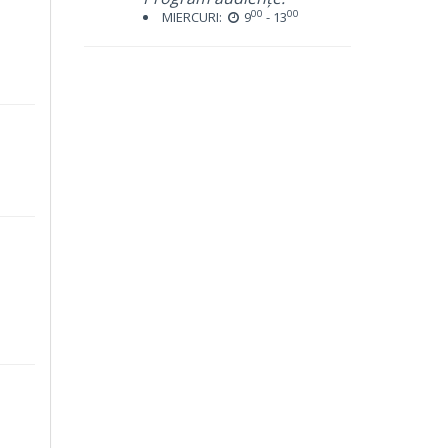
00
00
MIERCURI:
9
- 13