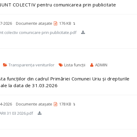
UNT COLECTIV pentru comunicarea prin publicitate
7-2026
Documente atașate
176 KB ↴
t colectiv comunicare prin publicitate.pdf
Transparența veniturilor
Lista funcții
ADMIN
sta funcțiilor din cadrul Primăriei Comunei Uriu și drepturile
iale la data de 31.03.2026
4-2026
Documente atașate
178 KB ↴
RII 31 03 2026.pdf