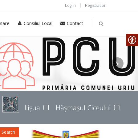
Log In
Registration
sare
Consiliul Local
Contact
Ilișua
Hășmașul Ciceului
Search