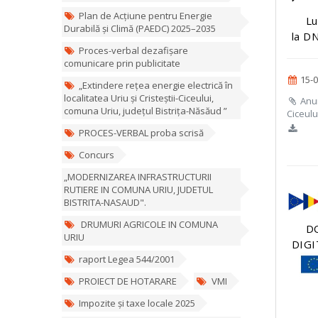
Plan de Acțiune pentru Energie
Lu
Durabilă și Climă (PAEDC) 2025–2035
la DN
Proces-verbal dezafișare
comunicare prin publicitate
15-0
„Extindere rețea energie electrică în
localitatea Uriu și Cristeștii-Ciceului,
Anunt
comuna Uriu, județul Bistrița-Năsăud ”
Ciceulu
PROCES-VERBAL proba scrisă
Concurs
„MODERNIZAREA INFRASTRUCTURII
RUTIERE IN COMUNA URIU, JUDETUL
BISTRITA-NASAUD".
DRUMURI AGRICOLE IN COMUNA
D
URIU
DIGI
raport Legea 544/2001
PROIECT DE HOTARARE
VMI
Impozite și taxe locale 2025