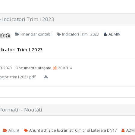
Indicatori Trim I 2023
Financiar contabil
Indicatori Trim I 2023
ADMIN
dicatori Trim I 2023
3-2023
Documente atașate
20 KB ↴
atori trim I 2023.pdf
formații - Noutăți
Anunț
Anunt achizitie lucrari str Cimitir si Laterala DN17
ADM