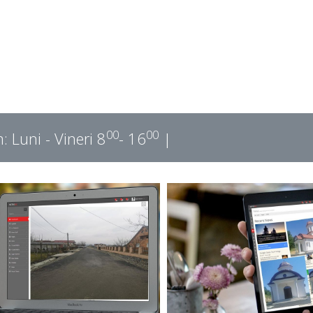
00
00
: Luni - Vineri 8
- 16
|