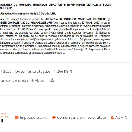
7-2026
Documente atașate
266 KB ↴
nicat de presa FINAL.pdf
Impozite și taxe
Comunicare prin publicitate
ADMIN