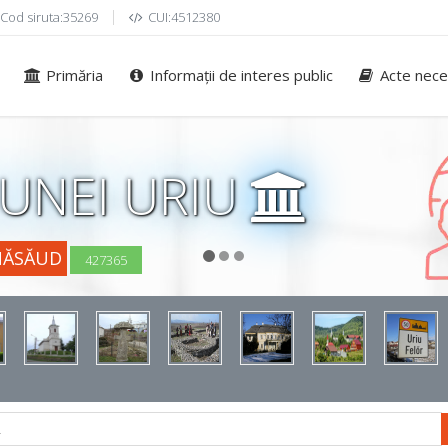
Cod siruta:35269
CUI:4512380
Primăria
Informații de interes public
Acte nece
UNEI URIU
NĂSĂUD
427365