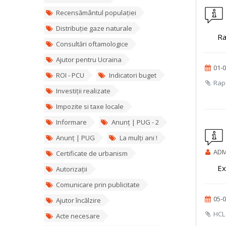
Recensământul populației
Distribuție gaze naturale
Ra
Consultări oftamologice
Ajutor pentru Ucraina
01-0
ROI - PCU
Indicatori buget
Rapo
Investiții realizate
Impozite si taxe locale
Informare
Anunț | PUG - 2
Anunț | PUG
La mulți ani !
ADM
Certificate de urbanism
Ex
Autorizații
Comunicare prin publicitate
05-0
Ajutor încălzire
HCL 
Acte necesare