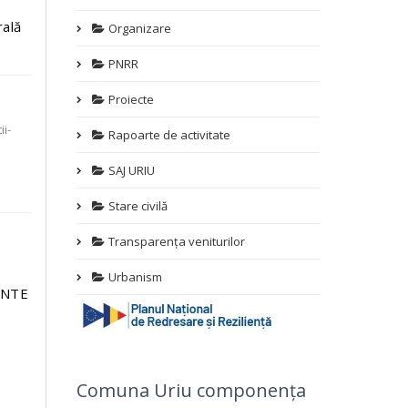
rală
Organizare
PNRR
Proiecte
ii-
Rapoarte de activitate
SAJ URIU
Stare civilă
Transparența veniturilor
N
Urbanism
ENTE
Comuna Uriu componența