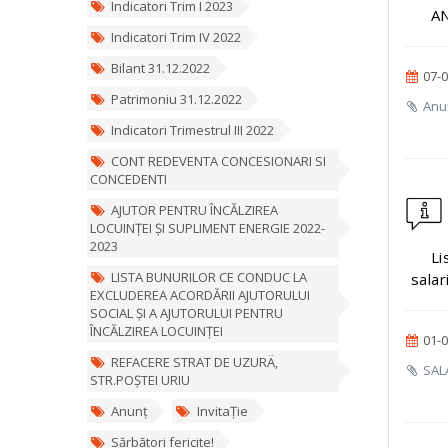
Indicatori Trim I 2023
AN
Indicatori Trim IV 2022
Bilant 31.12.2022
07-0
Patrimoniu 31.12.2022
Anun
Indicatori Trimestrul III 2022
CONT REDEVENTA CONCESIONARI SI
CONCEDENTI
AJUTOR PENTRU ÎNCĂLZIREA
LOCUINȚEI ȘI SUPLIMENT ENERGIE 2022-
2023
Li
LISTA BUNURILOR CE CONDUC LA
salar
EXCLUDEREA ACORDĂRII AJUTORULUI
SOCIAL ȘI A AJUTORULUI PENTRU
ÎNCĂLZIREA LOCUINȚEI
01-0
REFACERE STRAT DE UZURÄ‚
SALA
STR.POȘTEI URIU
Anunț
InvitaȚie
Sărbători fericite!