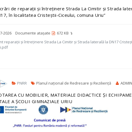
crări de reparații și întreținere Strada La Cimitir și Strada late
17, în localitatea Cristeștii-Ciceului, comuna Uriu”
7-2026
Documente atașate
672 KB ↴
 reparații și întreținere Strada La Cimitir și Strada laterală la DN17 Cristeșt
i.pdf
PNRR
Planul național de Redresare și Reziliență
ADMI
OTAREA CU MOBILIER, MATERIALE DIDACTICE ȘI ECHIPAM
TALE A ȘCOLII GIMNAZIALE URIU