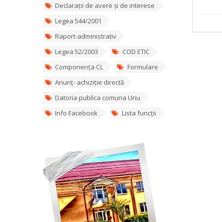
Declarații de avere și de interese
Legea 544/2001
Raport-administrativ
Legea 52/2003
COD ETIC
Componența CL
Formulare
Anunț- achiziție directă
Datoria publica comuna Uriu
Info Facebook
Lista funcții